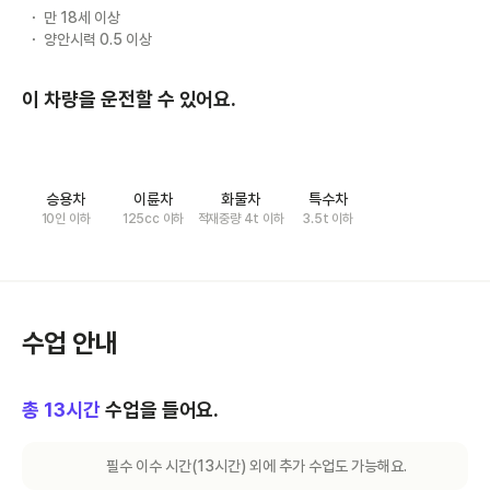
만 18세 이상
양안시력 0.5 이상
이 차량을 운전할 수 있어요.
승용차
이륜차
화물차
특수차
10인 이하
125cc 이하
적재중량 4t 이하
3.5t 이하
수업 안내
총
13
시간
수업을 들어요.
필수 이수 시간(
13
시간) 외에 추가 수업도 가능해요.