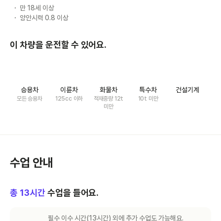
만 18세 이상
양안시력 0.8 이상
이 차량을 운전할 수 있어요.
승용차
이륜차
화물차
특수차
건설기계
모든 승용차
125cc 이하
적재중량 12t
10t 미만
미만
수업 안내
총
13
시간
수업을 들어요.
필수 이수 시간(
13
시간) 외에 추가 수업도 가능해요.