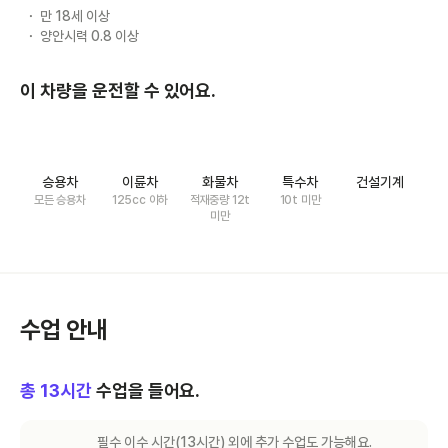
만 18세 이상
양안시력 0.8 이상
이 차량을 운전할 수 있어요.
승용차
이륜차
화물차
특수차
건설기계
모든 승용차
125cc 이하
적재중량 12t
10t 미만
미만
수업 안내
총
13
시간
수업을 들어요.
필수 이수 시간(
13
시간) 외에 추가 수업도 가능해요.