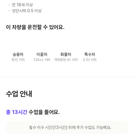
만 18세 이상
양안시력 0.5 이상
이 차량을 운전할 수 있어요.
승용차
이륜차
화물차
특수차
10인 이하
125cc 이하
적재중량 4t 이하
3.5t 이하
수업 안내
총
13
시간
수업을 들어요.
필수 이수 시간(
13
시간) 외에 추가 수업도 가능해요.