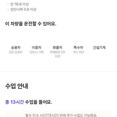
만 18세 이상
양안시력 0.8 이상
이 차량을 운전할 수 있어요.
승용차
이륜차
화물차
특수차
건설기계
모든 승용차
125cc 이하
적재중량 12t
10t 미만
미만
수업 안내
총
13
시간
수업을 들어요.
필수 이수 시간(
13
시간) 외에 추가 수업도 가능해요.