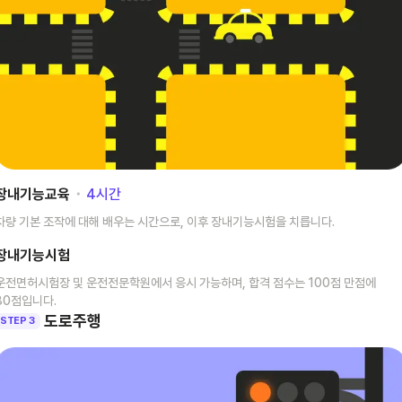
장내기능교육
･
4
시간
차량 기본 조작에 대해 배우는 시간으로, 이후 장내기능시험을 치릅니다.
장내기능시험
운전면허시험장 및 운전전문학원에서 응시 가능하며, 합격 점수는 100점 만점에
80점입니다.
도로주행
STEP 3