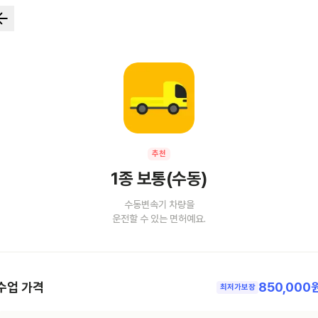
추천
1종 보통(수동)
수동변속기 차량을
운전할 수 있는 면허예요.
수업 가격
850,000
최저가보장