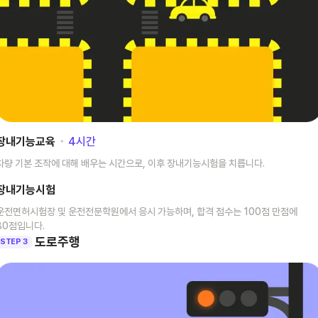
장내기능교육
･
4
시간
차량 기본 조작에 대해 배우는 시간으로, 이후 장내기능시험을 치릅니다.
장내기능시험
운전면허시험장 및 운전전문학원에서 응시 가능하며, 합격 점수는 100점 만점에
80점입니다.
도로주행
STEP 3