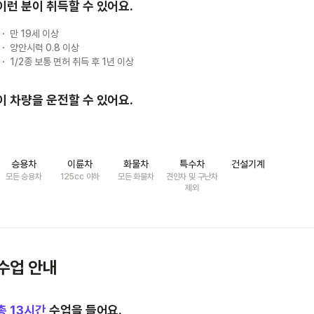
이런 분이 취득할 수 있어요.
만 19세 이상
양안시력 0.8 이상
1/2종 보통 면허 취득 후 1년 이상
이 차량을 운전할 수 있어요.
승용차
이륜차
화물차
특수차
건설기계
모든 승용차
125cc 이하
모든 화물차
견인차 및 구난차
제외
수업 안내
총
13
시간
수업을 들어요.