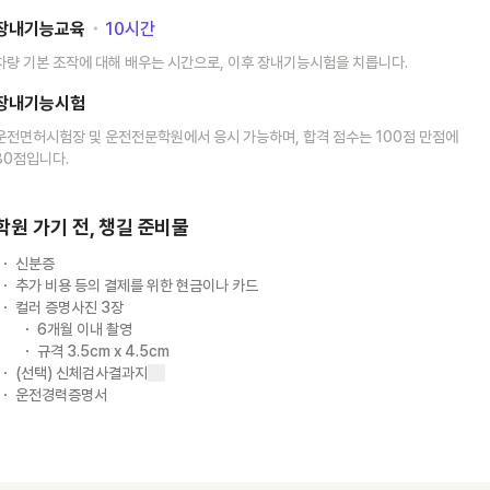
장내기능교육
･
10
시간
차량 기본 조작에 대해 배우는 시간으로, 이후 장내기능시험을 치릅니다.
장내기능시험
운전면허시험장 및 운전전문학원에서 응시 가능하며, 합격 점수는 100점 만점에
80점입니다.
학원 가기 전, 챙길 준비물
신분증
추가 비용 등의 결제를 위한 현금이나 카드
컬러 증명사진 3장
6개월 이내 촬영
규격 3.5cm x 4.5cm
(선택) 신체검사결과지
운전경력증명서