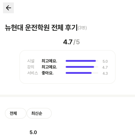
뉴현대 운전학원 전체 후기
(
3
명)
4.7
/
5
시설
최고예요.
5.0
강의
최고예요.
4.7
서비스
좋아요.
4.3
전체
최신순
5.0