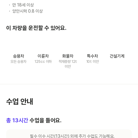
만 18세 이상
양안시력 0.8 이상
이 차량을 운전할 수 있어요.
승용차
이륜차
화물차
특수차
건설기계
모든 승용차
125cc 이하
적재중량 12t
10t 미만
미만
수업 안내
총
13
시간
수업을 들어요.
필수 이수 시간(
13
시간) 외에 추가 수업도 가능해요.