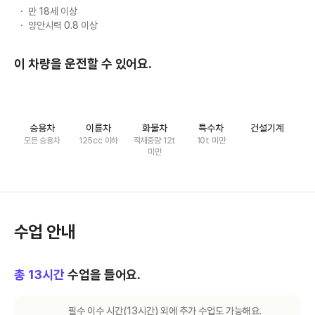
만 18세 이상
양안시력 0.8 이상
이 차량을 운전할 수 있어요.
승용차
이륜차
화물차
특수차
건설기계
모든 승용차
125cc 이하
적재중량 12t
10t 미만
미만
수업 안내
총
13
시간
수업을 들어요.
필수 이수 시간(
13
시간) 외에 추가 수업도 가능해요.