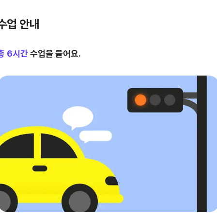
수업 안내
총
6
시간
수업을 들어요.