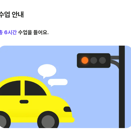
수업 안내
총
6
시간
수업을 들어요.