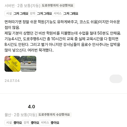
서버번
·
2종 보통(자동)
도로주행
까지 수강했어요
시설
그저 그래요
강의
그저 그래요
서비스
그저 그래요
면허따기엔 정말 쉬운 학원(기능도 유하게봐주고, 코스도 쉬움)이지만 아쉬운 
점이 많음.

제일 기분이 상했던 건 비싼 학원비를 지불했는데 수업을 절대 50분도 안채움. 
기능4시간, 도로주행6시간 총 10시간의 교육 중 실제 교육시간을 다 합치면 
8시간도 안된다. 그리고 별거 아니지만 강사님들이 음료수 안사주냐는 압박을 
많이 넣으신다. 여러번 목격했다..
24.07.04
4.0
뮬산
·
2종 보통(자동)
도로주행
까지 수강했어요
시설
좋아요
강의
좋아요
서비스
좋아요