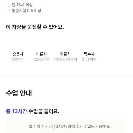
만 18세 이상
양안시력 0.5 이상
이 차량을 운전할 수 있어요.
승용차
이륜차
화물차
특수차
10인 이하
125cc 이하
적재중량 4t 이하
3.5t 이하
수업 안내
총
13
시간
수업을 들어요.
필수 이수 시간(
13
시간) 외에 추가 수업도 가능해요.