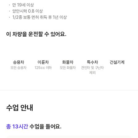
만 19세 이상
양안시력 0.8 이상
1/2종 보통 면허 취득 후 1년 이상
이 차량을 운전할 수 있어요.
승용차
이륜차
화물차
특수차
건설기계
모든 승용차
125cc 이하
모든 화물차
견인차 및 구난차
제외
수업 안내
총
13
시간
수업을 들어요.