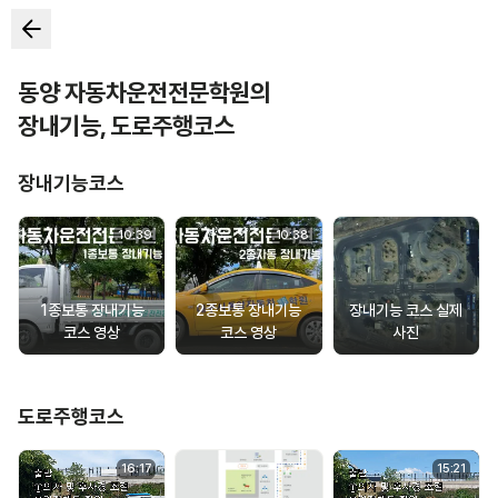
동양 자동차운전전문학원
의
장내기능
,
도로주행코스
장내기능코스
10
:
39
10
:
38
1종보통 장내기능
2종보통 장내기능
장내기능 코스 실제
코스 영상
코스 영상
사진
도로주행코스
16
:
17
15
:
21