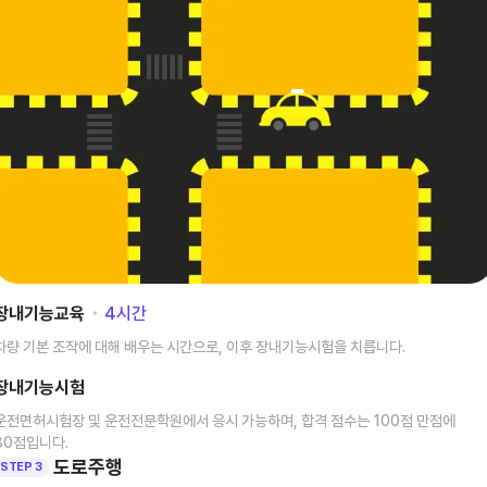
장내기능교육
･
4
시간
차량 기본 조작에 대해 배우는 시간으로, 이후 장내기능시험을 치릅니다.
장내기능시험
운전면허시험장 및 운전전문학원에서 응시 가능하며, 합격 점수는 100점 만점에
80점입니다.
도로주행
STEP 3