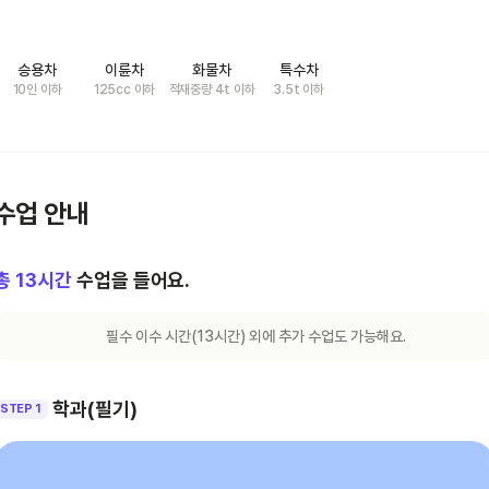
승용차
이륜차
화물차
특수차
10인 이하
125cc 이하
적재중량 4t 이하
3.5t 이하
수업 안내
총
13
시간
수업을 들어요.
필수 이수 시간(
13
시간) 외에 추가 수업도 가능해요.
학과(필기)
STEP 1