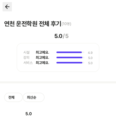
연천 운전학원 전체 후기
(
10
명)
5.0
/
5
시설
최고예요.
4.9
강의
최고예요.
5.0
서비스
최고예요.
5.0
전체
최신순
5.0