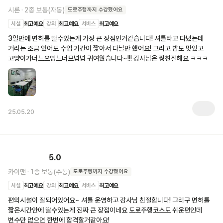
시론
·
2종 보통(자동)
도로주행
까지 수강했어요
시설
최고예요
강의
최고예요
서비스
최고예요
3일만에 면허를 딸수있는게 가장 큰 장점인거같습니다! 셔틀타고 다녔는데 
거리는 조금 있어도 수업 기간이 짧아서 다닐만 했어요! 그리고 밥도 맛있고 
고양이가너느으엉느너므넘넘 귀여웠습니다~!!! 강사님은 짱친절해요 ㅋㅋㅋ
25.05.20
5.0
카이맨
·
1종 보통(수동)
도로주행
까지 수강했어요
시설
최고예요
강의
최고예요
서비스
최고예요
편의시설이 잘되어있어요~ 셔틀 운영하고 강사님 친절합니다! 그리구 면허를 
짧은시간안에 딸수있는게 진짜 큰 장점이네요 도로주행코스도 쉬운편인데 
변수만 없으면 한번에 합격할거같아요!