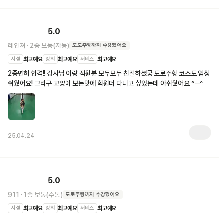
5.0
레인져
·
2종 보통(자동)
도로주행
까지 수강했어요
시설
최고예요
강의
최고예요
서비스
최고예요
2종면허 합격!! 강사님 이랑 직원분 모두모두 친절하셨궁 도로주행 코스도 엄청 
쉬웠어요! 그리구 고양이 보는맛에 학원더 다니고 싶었는데 아쉬웠어요 ^ㅡ^
25.04.24
5.0
911
·
1종 보통(수동)
도로주행
까지 수강했어요
시설
최고예요
강의
최고예요
서비스
최고예요