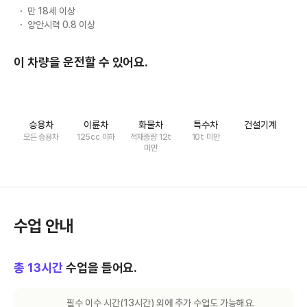
만 18세 이상
양안시력 0.8 이상
이 차량을 운전할 수 있어요.
승용차
이륜차
화물차
특수차
건설기계
모든 승용차
125cc 이하
적재중량 12t
10t 미만
미만
수업 안내
총
13
시간
수업을 들어요.
필수 이수 시간(
13
시간) 외에 추가 수업도 가능해요.