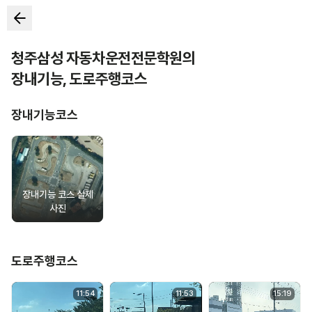
청주삼성 자동차운전전문학원
의
장내기능
,
도로주행코스
장내기능코스
장내기능 코스 실제
사진
도로주행코스
11
:
54
11
:
53
15
:
19