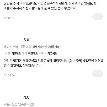
꿀팁도 주시고 무엇보다도 수업을 신속하게 진행해 주시고 수업 일정도 잘 
조율해 주셔서 시험도 빨리빨리 칠 수 있는 점이 좋았어요!
25.01.30
5.0
레인지로버
·
1종 대형
장내기능
까지 수강했어요
시설
최고예요
강의
최고예요
서비스
최고예요
거리가 멀지만 태워주셨고 강의도 쉽게 알려주셔서 (화수목금) 4일만에 면허를 
딸수 있었어요 잘배웠습니다!
24.12.04
4.0
시론
·
운전 연수(6시간)