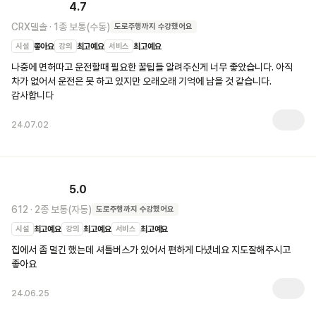
4.7
CRX델솔
·
1종 보통(수동)
도로주행
까지 수강했어요
시설
좋아요
강의
최고예요
서비스
최고예요
나중에 면허따고 운전할때 필요한 꿀팁들 알려주신게 너무 좋았습니다. 아직 
차가 없어서 운전은 못 하고 있지만 오래오래 기억에 남을 것 같습니다. 
감사합니다
24.07.02
5.0
612
·
2종 보통(자동)
도로주행
까지 수강했어요
시설
최고예요
강의
최고예요
서비스
최고예요
집에서 좀 멀긴 했는데 셔틀버스가 있어서 편하게 다녔네요 지도잘해주시고 
좋아요
24.06.25