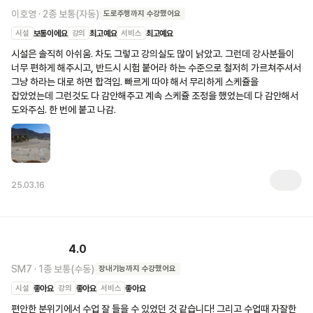
이호영
·
2종 보통(자동)
도로주행
까지 수강했어요
시설
보통이에요
강의
최고예요
서비스
최고예요
시설은 솔직히 아쉬움. 차도 그렇고 강의실도 많이 낡았고. 그런데 강사분들이 
너무 편하게 해주시고, 반드시 시험 붙어라 하는 수준으로 철저히 가르쳐주셔서 
그냥 하라는 대로 하면 합격임. 빠르게 따야 해서 무리하게 스케쥴을 
잡았었는데 그런것도 다 감안해주고 계속 스케쥴 조정을 했었는데 다 감안해서 
도와주심. 한 번에 붙고 나감.
25.03.16
4.0
SM7
·
1종 보통(수동)
장내기능
까지 수강했어요
시설
좋아요
강의
좋아요
서비스
좋아요
편안한 분위기에서 수업 잘 들을 수 있었던 것 같습니다! 그리고 수업때 자잘한 