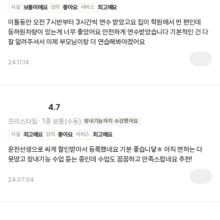
시설
보통이에요
강의
좋아요
서비스
최고예요
이틀동안 오전 7시반부터 3시간씩 연수 받았고요 집이 학원에서 먼 편인데 
등하원차량이 있는게 너무 좋았어요 안전하게 연수받았습니다 기본적인 건 다 
잘 알려주셔서 이제 부모님이랑 더 연습해봐야겠어요
24.11.14
4.7
프리스타일
·
1종 보통(수동)
장내기능
까지 수강했어요
시설
최고예요
강의
좋아요
서비스
최고예요
운전선생으로 싸게 할인받아서 등록했네요 기분 좋습니닿ㅎ 아직 면허는 다 
못땄고 장내기능 수업 듣는 중인데 수업도 꼼꼼하고 만족스럽네요 추천!
24.07.04