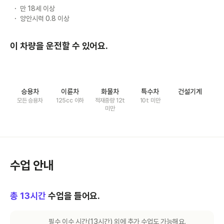
만 18세 이상
양안시력 0.8 이상
이 차량을 운전할 수 있어요.
승용차
이륜차
화물차
특수차
건설기계
모든 승용차
125cc 이하
적재중량 12t
10t 미만
미만
수업 안내
총
13
시간
수업을 들어요.
필수 이수 시간(
13
시간) 외에 추가 수업도 가능해요.