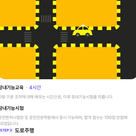
장내기능교육
･
4
시간
차량 기본 조작에 대해 배우는 시간으로, 이후 장내기능시험을 치릅니다.
장내기능시험
운전면허시험장 및 운전전문학원에서 응시 가능하며, 합격 점수는 100점 만점에
80점입니다.
도로주행
STEP 3