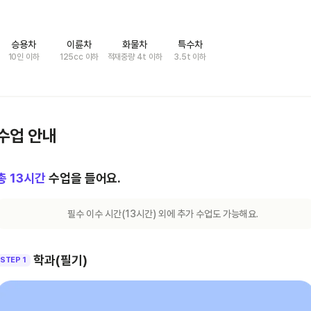
승용차
이륜차
화물차
특수차
10인 이하
125cc 이하
적재중량 4t 이하
3.5t 이하
수업 안내
총
13
시간
수업을 들어요.
필수 이수 시간(
13
시간) 외에 추가 수업도 가능해요.
학과(필기)
STEP 1