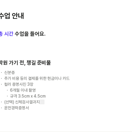
수업 안내
총
시간
수업을 들어요.
학원 가기 전, 챙길 준비물
신분증
추가 비용 등의 결제를 위한 현금이나 카드
컬러 증명사진 3장
6개월 이내 촬영
규격 3.5cm x 4.5cm
(선택) 신체검사결과지
운전경력증명서