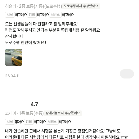
허슬러
·
2종 보통(자동)(도로주행)
도로주행
까지 수강했어요
시설
최고예요
강의
최고예요
서비스
최고예요
모든 선생님들이 다 친절하고 잘 알려주세요!

픽업도 잘해주시고 안되는 부분을 쪽집게처럼 잘 알려줘요

감사합니다

도로주행 한번에 땄어요 !
26.04.11
4.7
코세어
·
1종 보통(수동)
장내기능
까지 수강했어요
시설
좋아요
강의
최고예요
서비스
최고예요
내가 연습하던 곳에서 시험을 본는게 가장큰 장점인거같아요! 그냥해도 
어려운데 다른 시험장에서 다른차로 시험을 본다 생각하니 아찔하네요 ㅠㅠ 