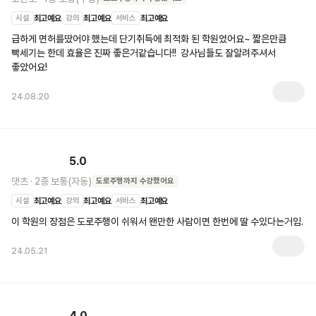
시설
최고예요
강의
최고예요
서비스
최고예요
급하게 면허를땄어야 했는데 단기취득에 최적화 된 학원었어요~ 짧은만큼 
빡세기는 한데 효율은 진짜 좋은거같습니다!!  강사님들도 잘알려주셔서 
좋았어요!
24.08.20
5.0
댓츠
·
2종 보통(자동)
도로주행
까지 수강했어요
시설
최고예요
강의
최고예요
서비스
최고예요
이 학원의 장점은 도로주행이 쉬워서 왠만한 사람이면 한번에 딸 수있다는거임.
24.05.21
4.0