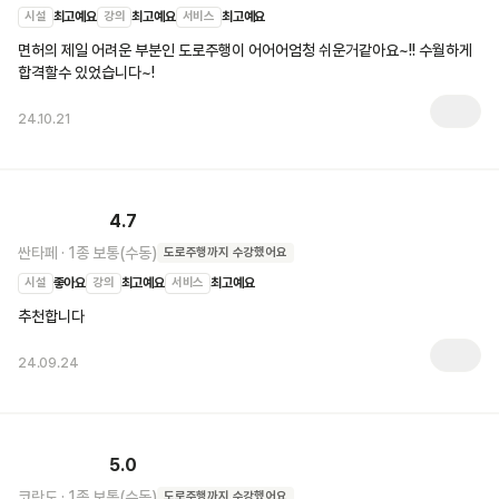
시설
최고예요
강의
최고예요
서비스
최고예요
면허의 제일 어려운 부분인 도로주행이 어어어엄청 쉬운거같아요~!! 수월하게 
합격할수 있었습니다~!
24.10.21
4.7
싼타페
·
1종 보통(수동)
도로주행
까지 수강했어요
시설
좋아요
강의
최고예요
서비스
최고예요
추천합니다
24.09.24
5.0
코란도
·
1종 보통(수동)
도로주행
까지 수강했어요