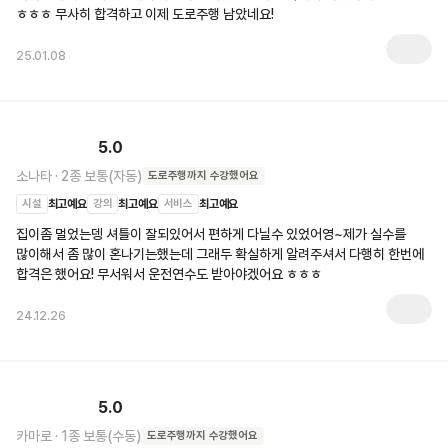
ㅎㅎㅎ 무사히 합격하고 이제 도로주행 남았네요!
25.01.08
5.0
소나타
·
2종 보통(자동)
도로주행
까지 수강했어요
시설
최고예요
강의
최고예요
서비스
최고예요
집이좀 멀었는뎅 셔틀이 잘되있어서 편하게 다닐수 있었어영~제가 실수를 
많이해서 좀 많이 혼나기는했는데 그래두 확실하게 알려주셔서 다행히 한번에 
합격은 했어요! 무서워서 운전연수도 받아야겠어요 ㅎㅎㅎ
24.12.26
5.0
카마로
·
1종 보통(수동)
도로주행
까지 수강했어요