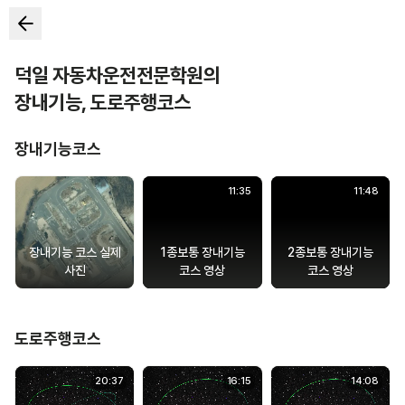
덕일 자동차운전전문학원
의
장내기능
,
도로주행코스
장내기능코스
11
:
35
11
:
48
장내기능 코스 실제
1종보통 장내기능
2종보통 장내기능
사진
코스 영상
코스 영상
도로주행코스
20
:
37
16
:
15
14
:
08