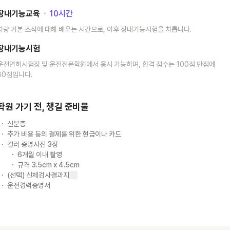
장내기능교육
･
10
시간
차량 기본 조작에 대해 배우는 시간으로, 이후 장내기능시험을 치릅니다.
장내기능시험
운전면허시험장 및 운전전문학원에서 응시 가능하며, 합격 점수는 100점 만점에
80점입니다.
학원 가기 전, 챙길 준비물
신분증
추가 비용 등의 결제를 위한 현금이나 카드
컬러 증명사진 3장
6개월 이내 촬영
규격 3.5cm x 4.5cm
(선택) 신체검사결과지
운전경력증명서