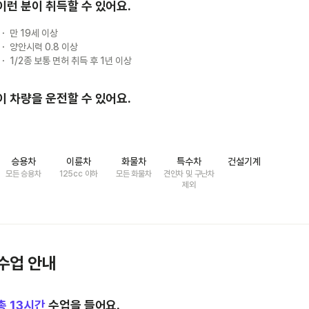
이런 분이 취득할 수 있어요.
만 19세 이상
양안시력 0.8 이상
1/2종 보통 면허 취득 후 1년 이상
이 차량을 운전할 수 있어요.
승용차
이륜차
화물차
특수차
건설기계
모든 승용차
125cc 이하
모든 화물차
견인차 및 구난차
제외
수업 안내
총
13
시간
수업을 들어요.