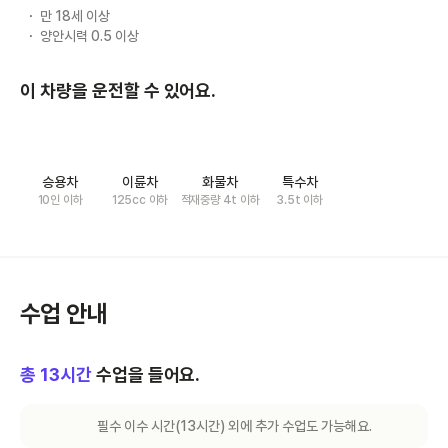
만 18세 이상
양안시력 0.5 이상
이 차량을 운전할 수 있어요.
승용차
이륜차
화물차
특수차
10인 이하
125cc 이하
적재중량 4t 이하
3.5t 이하
수업 안내
총
13
시간
수업을 들어요.
필수 이수 시간(
13
시간) 외에 추가 수업도 가능해요.