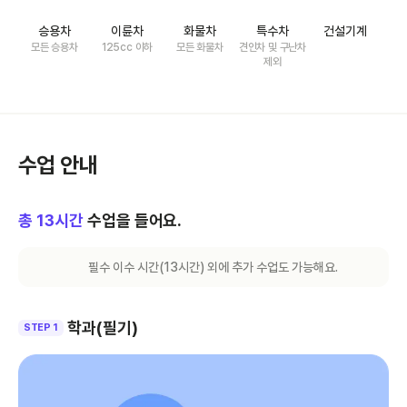
승용차
이륜차
화물차
특수차
건설기계
모든 승용차
125cc 이하
모든 화물차
견인차 및 구난차
제외
수업 안내
총
13
시간
수업을 들어요.
필수 이수 시간(
13
시간) 외에 추가 수업도 가능해요.
학과(필기)
STEP 1