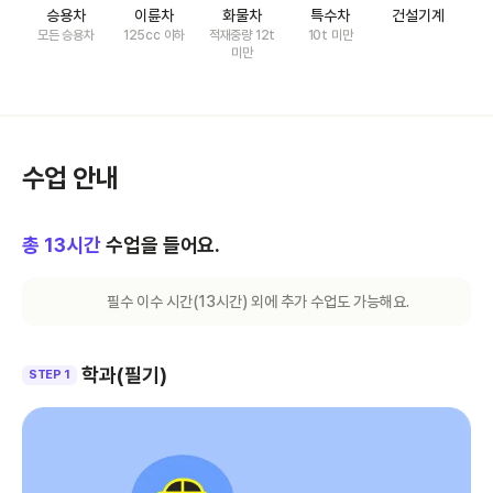
승용차
이륜차
화물차
특수차
건설기계
모든 승용차
125cc 이하
적재중량 12t
10t 미만
미만
수업 안내
총
13
시간
수업을 들어요.
필수 이수 시간(
13
시간) 외에 추가 수업도 가능해요.
학과(필기)
STEP 1