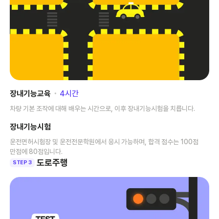
장내기능교육
･
4
시간
차량 기본 조작에 대해 배우는 시간으로, 이후 장내기능시험을 치릅니다.
장내기능시험
운전면허시험장 및 운전전문학원에서 응시 가능하며, 합격 점수는 100점
만점에 80점입니다.
도로주행
STEP 3