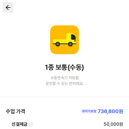
1종 보통(수동)
수동변속기 차량을
운전할 수 있는 면허예요.
수업 가격
736,800원
최저가보장
선결제금
50,000
원