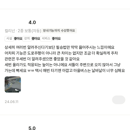
4.0
컬리넌
·
2종 보통(자동)
장내기능
까지 수강했어요
시설
좋아요
강의
좋아요
서비스
좋아요
상세히 여러번 알려주신다기보단 필승법만 딱딱 읊어주시는 느낌이에요

어차피 기능은 도로주행이 아니라 큰 차이는 없지만 조금 더 확실하게 주차 
관련은 두세번 더 알려주셨으면 좋았을 것 같아요

세번 올라가도 적응되는 높이는 아니에요 셔틀이 주변으로 오지 않아서 그냥 
가는데 빡세요 ㅠㅠ 택시 매번 타기엔 아깝고 마을버스는 날바날이 너무 심해요
24.06.11
5.0