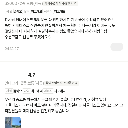
S2000
·
2종 보통(자동)
학과수업
까지 수강했어요
시설
좋아요
강의
최고예요
서비스
최고예요
강사님 안내데스크 직원분들 다 친절하시고 기분 좋게 수강하고 있어요.!

특히 안내데스크 직원분이 친절하셔서 처음 학원 다니는 거라 어려운 것도 
많았는데 다 자세하게 설명해주시는 점도 좋았습니다~!~! (사탕이랑 
수분크림도 선물로 주셨어요 :)
24.12.27
4.7
인테그라
·
2종 보통(자동)
학과수업
까지 수강했어요
시설
좋아요
강의
최고예요
서비스
최고예요
우선 대중교통 이용해서 주말에 가기 좋습니다! 연산역, 시청역 앞에 
마을버스가 다녀서 바로 앞에 내려줍니다. 평일에는 셔틀버스도 있어요. 그리고 
직원분들과 학과선생님 친절하고 좋습니다.