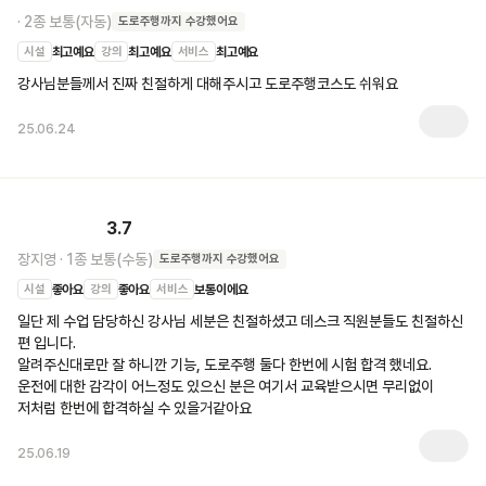
·
2종 보통(자동)
도로주행
까지 수강했어요
시설
최고예요
강의
최고예요
서비스
최고예요
강사님분들께서 진짜 친절하게 대해주시고 도로주행코스도 쉬워요
25.06.24
3.7
장지영
·
1종 보통(수동)
도로주행
까지 수강했어요
시설
좋아요
강의
좋아요
서비스
보통이에요
일단 제 수업 담당하신 강사님 세분은 친절하셨고 데스크 직원분들도 친절하신 
편 입니다. 

알려주신대로만 잘 하니깐 기능, 도로주행 둘다 한번에 시험 합격 했네요. 
운전에 대한 감각이 어느정도 있으신 분은 여기서 교육받으시면 무리없이 
저처럼 한번에 합격하실 수 있을거같아요
25.06.19