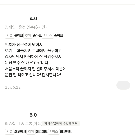
4.0
장재연
·
운전 연수(6시간)
시설
좋아요
강의
좋아요
서비스
좋아요
위치가 접근성이 낮아서 

오기는 힘들지만 그럼에도 불구하고

강사님께서 친절하게 잘 알려주셔서

운전 연수 잘 배우고 갑니다.

처음부터 끝까지 잘 알려주셔서 덕분에

운전 잘 익히고 갑니다! 감사합니다!
25.05.22
5.0
최승철
·
1종 보통(자동)
학과수업
까지 수강했어요
시설
최고예요
강의
최고예요
서비스
최고예요