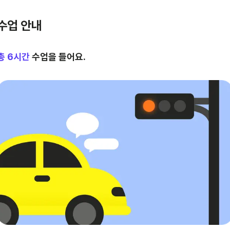
수업 안내
총
6
시간
수업을 들어요.