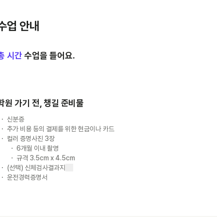
수업 안내
총
시간
수업을 들어요.
학원 가기 전, 챙길 준비물
신분증
추가 비용 등의 결제를 위한 현금이나 카드
컬러 증명사진 3장
6개월 이내 촬영
규격 3.5cm x 4.5cm
(선택) 신체검사결과지
운전경력증명서