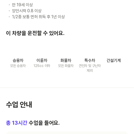
만 19세 이상
양안시력 0.8 이상
1/2종 보통 면허 취득 후 1년 이상
이 차량을 운전할 수 있어요.
승용차
이륜차
화물차
특수차
건설기계
모든 승용차
125cc 이하
모든 화물차
견인차 및 구난차
제외
수업 안내
총
13
시간
수업을 들어요.