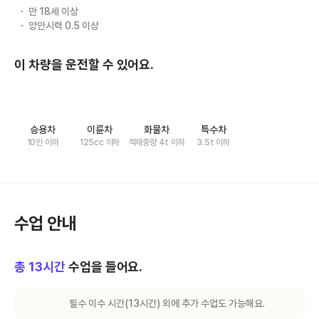
만 18세 이상
양안시력 0.5 이상
이 차량을 운전할 수 있어요.
승용차
이륜차
화물차
특수차
10인 이하
125cc 이하
적재중량 4t 이하
3.5t 이하
수업 안내
총
13
시간
수업을 들어요.
필수 이수 시간(
13
시간) 외에 추가 수업도 가능해요.