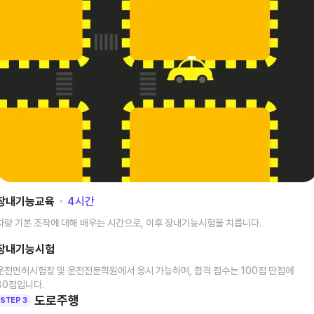
장내기능교육
･
4
시간
차량 기본 조작에 대해 배우는 시간으로, 이후 장내기능시험을 치릅니다.
장내기능시험
운전면허시험장 및 운전전문학원에서 응시 가능하며, 합격 점수는 100점 만점에
80점입니다.
도로주행
STEP 3