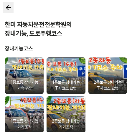
한미 자동차운전전문학원
의
장내기능
,
도로주행코스
장내기능코스
1종보통 장내기능
1종보통 장내기능
2종보통 장내기능
가속구간
T자코스 요령
T자코스 요령
1종보통 장내기능
2종보통 장내기능
기기조작
기기조작