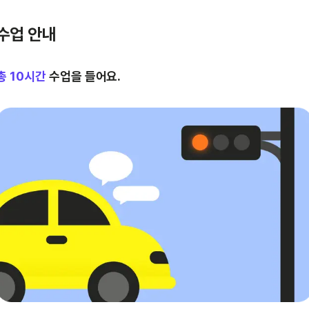
수업 안내
총
10
시간
수업을 들어요.