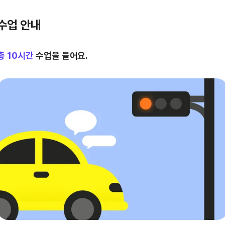
수업 안내
총
10
시간
수업을 들어요.