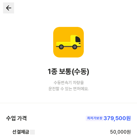
1종 보통(수동)
수동변속기 차량을
운전할 수 있는 면허예요.
수업 가격
379,500원
최저가보장
선결제금
50,000
원