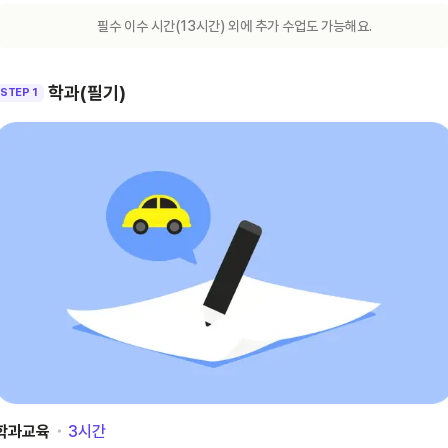
필수 이수 시간(
13
시간) 외에 추가 수업도 가능해요.
학과(필기)
STEP 1
학과교육
･
3
시간