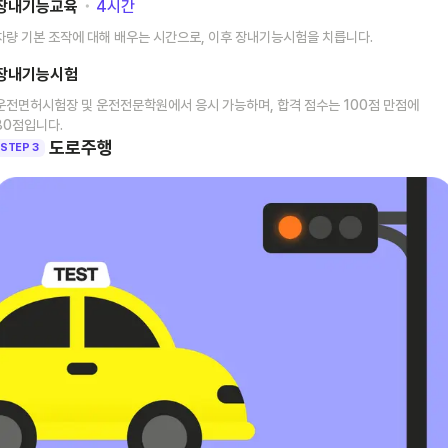
장내기능교육
･
4
시간
차량 기본 조작에 대해 배우는 시간으로, 이후 장내기능시험을 치릅니다.
장내기능시험
운전면허시험장 및 운전전문학원에서 응시 가능하며, 합격 점수는 100점 만점에
80점입니다.
도로주행
STEP 3