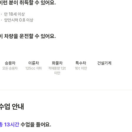
이런 분이 취득할 수 있어요.
만 18세 이상
양안시력 0.8 이상
이 차량을 운전할 수 있어요.
승용차
이륜차
화물차
특수차
건설기계
모든 승용차
125cc 이하
적재중량 12t
10t 미만
미만
수업 안내
총
13
시간
수업을 들어요.