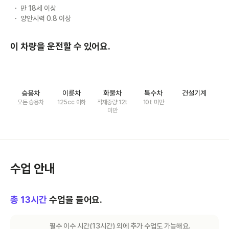
만 18세 이상
양안시력 0.8 이상
이 차량을 운전할 수 있어요.
승용차
이륜차
화물차
특수차
건설기계
모든 승용차
125cc 이하
적재중량 12t
10t 미만
미만
수업 안내
총
13
시간
수업을 들어요.
필수 이수 시간(
13
시간) 외에 추가 수업도 가능해요.