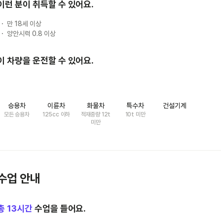
이런 분이 취득할 수 있어요.
만 18세 이상
양안시력 0.8 이상
이 차량을 운전할 수 있어요.
승용차
이륜차
화물차
특수차
건설기계
모든 승용차
125cc 이하
적재중량 12t
10t 미만
미만
수업 안내
총
13
시간
수업을 들어요.