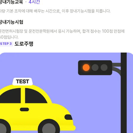
장내기능교육
･
4
시간
차량 기본 조작에 대해 배우는 시간으로, 이후 장내기능시험을 치릅니다.
장내기능시험
운전면허시험장 및 운전전문학원에서 응시 가능하며, 합격 점수는 100점 만점에
80점입니다.
도로주행
STEP 3