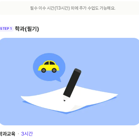
필수 이수 시간(
13
시간) 외에 추가 수업도 가능해요.
학과(필기)
STEP 1
학과교육
･
3
시간