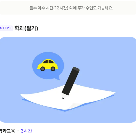
필수 이수 시간(
13
시간) 외에 추가 수업도 가능해요.
학과(필기)
STEP 1
학과교육
･
3
시간