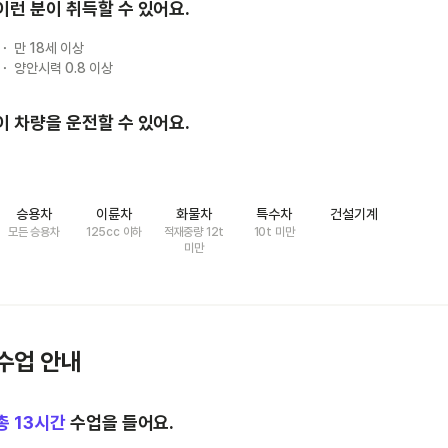
이런 분이 취득할 수 있어요.
만 18세 이상
양안시력 0.8 이상
이 차량을 운전할 수 있어요.
승용차
이륜차
화물차
특수차
건설기계
모든 승용차
125cc 이하
적재중량 12t
10t 미만
미만
수업 안내
총
13
시간
수업을 들어요.