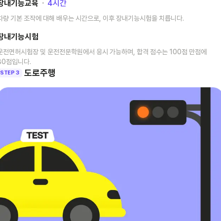
장내기능교육
･
4
시간
차량 기본 조작에 대해 배우는 시간으로, 이후 장내기능시험을 치릅니다.
장내기능시험
운전면허시험장 및 운전전문학원에서 응시 가능하며, 합격 점수는 100점 만점에
80점입니다.
도로주행
STEP 3