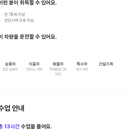
이런 분이 취득할 수 있어요.
만 18세 이상
양안시력 0.8 이상
이 차량을 운전할 수 있어요.
승용차
이륜차
화물차
특수차
건설기계
모든 승용차
125cc 이하
적재중량 12t
10t 미만
미만
수업 안내
총
13
시간
수업을 들어요.