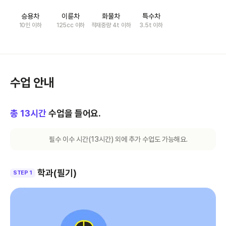
승용차
이륜차
화물차
특수차
10인 이하
125cc 이하
적재중량 4t 이하
3.5t 이하
수업 안내
총
13
시간
수업을 들어요.
필수 이수 시간(
13
시간) 외에 추가 수업도 가능해요.
학과(필기)
STEP 1