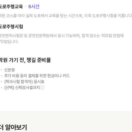
도로주행교육
･
6
시간
학원 코스를 따라 실제 도로에서 교육을 받는 시간으로, 이후 도로주행시험을 치릅니다
도로주행시험
운전면허시험장 및 운전전문학원에서 응시 가능하며, 합격 점수는 100점 만점에
70점입니다.
학원 가기 전, 챙길 준비물
신분증
추가 비용 등의 결제를 위한 현금이나 카드
(학과시험 합격자) 응시표
(선택) 신체검사결과지
더 알아보기