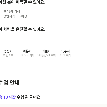
이런 분이 취득할 수 있어요.
만 18세 이상
양안시력 0.5 이상
이 차량을 운전할 수 있어요.
승용차
이륜차
화물차
특수차
10인 이하
125cc 이하
적재중량 4t 이하
3.5t 이하
수업 안내
총
13
시간
수업을 들어요.