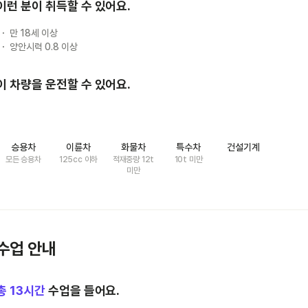
이런 분이 취득할 수 있어요.
만 18세 이상
양안시력 0.8 이상
이 차량을 운전할 수 있어요.
승용차
이륜차
화물차
특수차
건설기계
모든 승용차
125cc 이하
적재중량 12t
10t 미만
미만
수업 안내
총
13
시간
수업을 들어요.