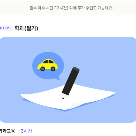
필수 이수 시간(
13
시간) 외에 추가 수업도 가능해요.
학과(필기)
STEP 1
학과교육
･
3
시간