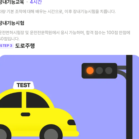
장내기능교육
･
4
시간
차량 기본 조작에 대해 배우는 시간으로, 이후 장내기능시험을 치릅니다.
장내기능시험
운전면허시험장 및 운전전문학원에서 응시 가능하며, 합격 점수는 100점 만점에
80점입니다.
도로주행
STEP 3