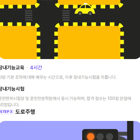
장내기능교육
･
4
시간
차량 기본 조작에 대해 배우는 시간으로, 이후 장내기능시험을 치릅니다.
장내기능시험
운전면허시험장 및 운전전문학원에서 응시 가능하며, 합격 점수는 100점 만점에
80점입니다.
도로주행
STEP 3