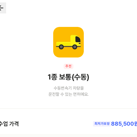
추천
1종 보통(수동)
수동변속기 차량을
운전할 수 있는 면허예요.
수업 가격
885,500
최저가보장